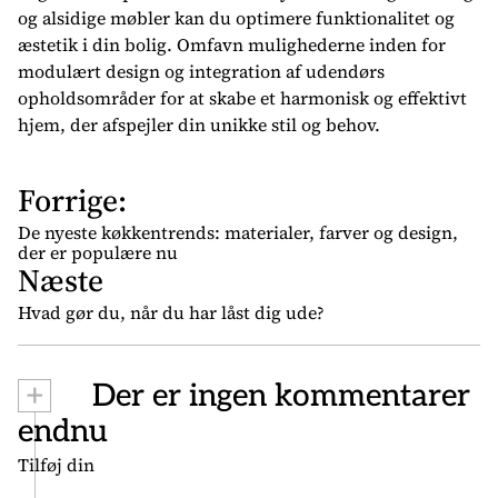
og alsidige møbler kan du optimere funktionalitet og
æstetik i din bolig. Omfavn mulighederne inden for
modulært design og integration af udendørs
opholdsområder for at skabe et harmonisk og effektivt
hjem, der afspejler din unikke stil og behov.
Forrige:
I
n
De nyeste køkkentrends: materialer, farver og design,
d
der er populære nu
Næste
l
æ
Hvad gør du, når du har låst dig ude?
g
s
+
Der er ingen kommentarer
n
endnu
a
v
Tilføj din
i