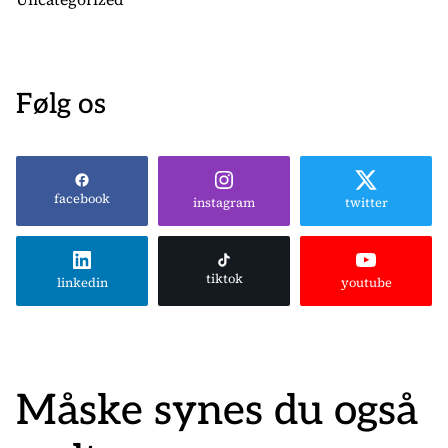
Følg os
facebook
instagram
twitter
tiktok
linkedin
youtube
Måske synes du også