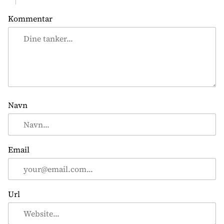
g
Kommentar
a
t
i
o
n
Navn
Email
Url