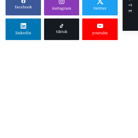
NÆSTE
facebook
instagram
twitter
tiktok
linkedin
youtube