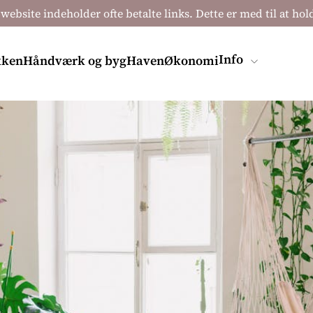
 website indeholder ofte betalte links. Dette er med til at ho
Info
kken
Håndværk og byg
Haven
Økonomi