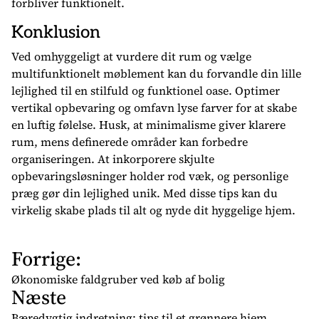
forbliver funktionelt.
Konklusion
Ved omhyggeligt at vurdere dit rum og vælge
multifunktionelt møblement kan du forvandle din lille
lejlighed til en stilfuld og funktionel oase. Optimer
vertikal opbevaring og omfavn lyse farver for at skabe
en luftig følelse. Husk, at minimalisme giver klarere
rum, mens definerede områder kan forbedre
organiseringen. At inkorporere skjulte
opbevaringsløsninger holder rod væk, og personlige
præg gør din lejlighed unik. Med disse tips kan du
virkelig skabe plads til alt og nyde dit hyggelige hjem.
Forrige:
I
n
Økonomiske faldgruber ved køb af bolig
Næste
d
l
Bæredygtig indretning: tips til et grønnere hjem