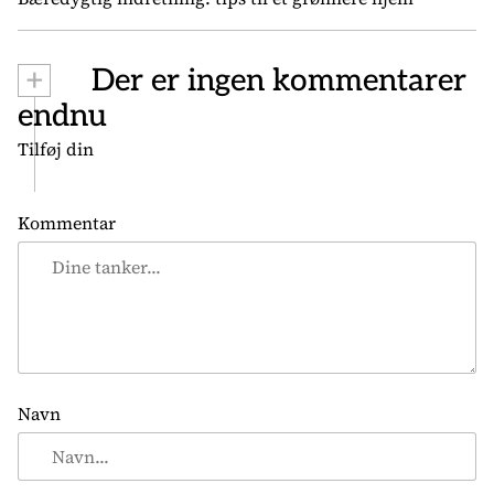
æ
g
+
Der er ingen kommentarer
s
n
endnu
a
Tilføj din
v
i
Kommentar
g
a
t
i
o
n
Navn