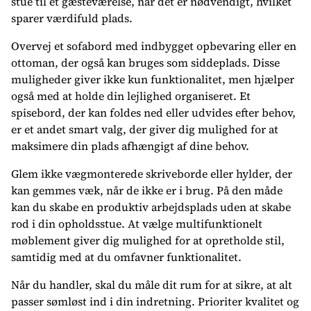
stue til et gæsteværelse, når det er nødvendigt, hvilket
sparer værdifuld plads.
Overvej et sofabord med indbygget opbevaring eller en
ottoman, der også kan bruges som siddeplads. Disse
muligheder giver ikke kun funktionalitet, men hjælper
også med at holde din lejlighed organiseret. Et
spisebord, der kan foldes ned eller udvides efter behov,
er et andet smart valg, der giver dig mulighed for at
maksimere din plads afhængigt af dine behov.
Glem ikke vægmonterede skriveborde eller hylder, der
kan gemmes væk, når de ikke er i brug. På den måde
kan du skabe en produktiv arbejdsplads uden at skabe
rod i din opholdsstue. At vælge multifunktionelt
møblement giver dig mulighed for at opretholde stil,
samtidig med at du omfavner funktionalitet.
Når du handler, skal du måle dit rum for at sikre, at alt
passer sømløst ind i din indretning. Prioriter kvalitet og